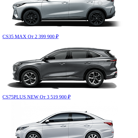
CS35 MAX
От 2 399 900
₽
CS75PLUS NEW
От 3 519 900
₽