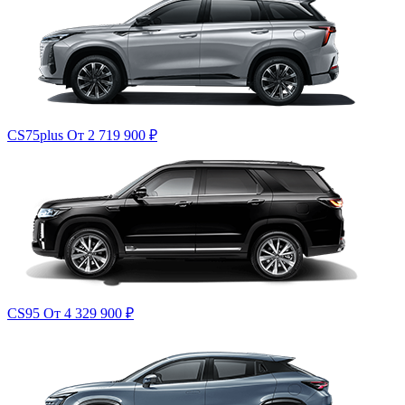
CS75plus
От 2 719 900
₽
CS95
От 4 329 900
₽