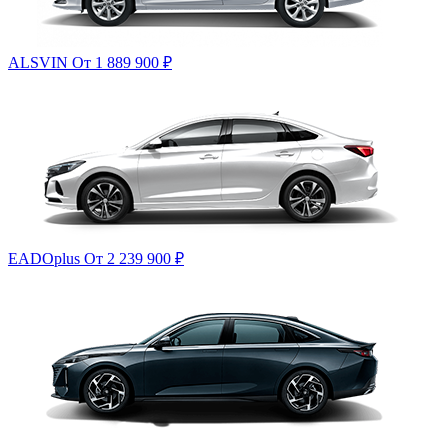
ALSVIN
От 1 889 900
₽
EADOplus
От 2 239 900
₽