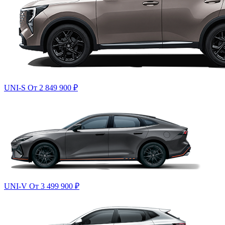
UNI-S
От 2 849 900
₽
UNI-V
От 3 499 900
₽