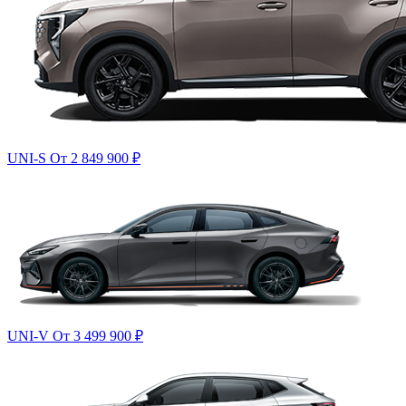
UNI-S
От 2 849 900
₽
UNI-V
От 3 499 900
₽