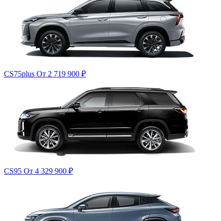
CS75plus
От 2 719 900
₽
CS95
От 4 329 900
₽