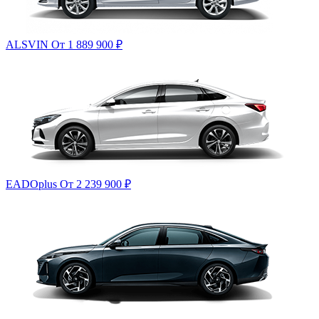
ALSVIN
От 1 889 900
₽
EADOplus
От 2 239 900
₽