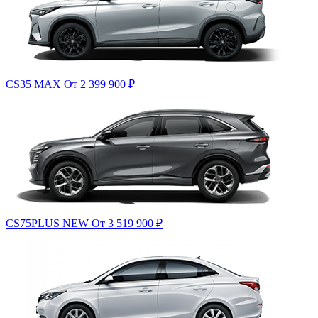
CS35 MAX
От 2 399 900
₽
CS75PLUS NEW
От 3 519 900
₽