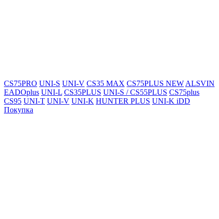
CS75PRO
UNI-S
UNI-V
CS35 MAX
CS75PLUS NEW
ALSVIN
EADOplus
UNI-L
CS35PLUS
UNI-S / CS55PLUS
CS75plus
CS95
UNI-T
UNI-V
UNI-K
HUNTER PLUS
UNI-K iDD
Покупка