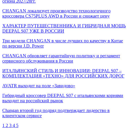
сезона 2027/28гг.
CHANGAN локализует производство технологичного
кроссовера CS75PLUS AWD в России и снижает цену
ХАРАКТЕР ПУТЕШЕСТВЕННИКА И ГИБРИДНАЯ МОЩЬ
DEEPAL S07 УЖЕ В РОССИИ
Три модели CHANGAN в числе лучших по качеству в Китае
по версии J.D. Power
CHANGAN обновляет гарантийную политику и регламент
сервисного обслуживания в России
ИТАЛЬЯНСКИЙ СТИЛЬ И ИННОВАЦИИ: DEEPAL S07 –
КОМПЛЕКТАЦИЯ «ТЕХНО» ДЛЯ РОССИЙСКИХ ДОРОГ
AVATR выходит на поле «Завидово»
Гибридный кроссовер DEEPAL S07 с итальянскими корнями
выходит на российский рынок
Changan второй год подряд подтверждает лидерство в
клиентском сервисе
1
2
3
4
5