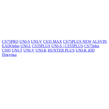
CS75PRO
UNI-S
UNI-V
CS35 MAX
CS75PLUS NEW
ALSVIN
EADOplus
UNI-L
CS35PLUS
UNI-S / CS55PLUS
CS75plus
CS95
UNI-T
UNI-V
UNI-K
HUNTER PLUS
UNI-K iDD
Покупка