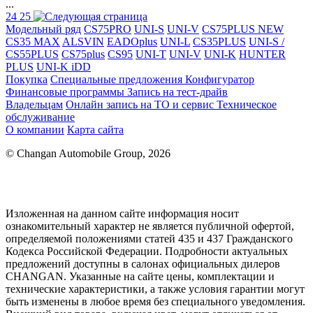
...
24
25
Модельный ряд
CS75PRO
UNI-S
UNI-V
CS75PLUS NEW
CS35 MAX
ALSVIN
EADOplus
UNI-L
CS35PLUS
UNI-S /
CS55PLUS
CS75plus
CS95
UNI-T
UNI-V
UNI-K
HUNTER
PLUS
UNI-K iDD
Покупка
Специальные предложения
Конфигуратор
Финансовые программы
Запись на тест-драйв
Владельцам
Онлайн запись на ТО и сервис
Техническое
обслуживание
О компании
Карта сайта
© Changan Automobile Group, 2026
Изложенная на данном сайте информация носит
ознакомительный характер не является публичной офертой,
определяемой положениями статей 435 и 437 Гражданского
Кодекса Российской Федерации. Подробности актуальных
предложений доступны в салонах официальных дилеров
CHANGAN. Указанные на сайте цены, комплектации и
технические характеристики, а также условия гарантии могут
быть изменены в любое время без специального уведомления.