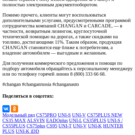
полностью электронным документооборотом.
Помимо прочего, клиенты могут воспользоваться
дополнительными услугами, предусмотренными программой
сотрудничества компаний CHANGAN и CARCADE, — в
частности, возвратным лизингом, круглосуточной
технической помощью на дорогах, а также скидками на
топливо, достигающими 11%. Таким образом, продукция
CHANGAN становится еще ближе к потребителям, а
владение автомобилем — выгодным и желанным.
Для получения коммерческого предложения и помощи по
подбору автомобиля обращайтесь к персональному менеджеру
или по телефону горячей линии 8 (800) 333 66 68.
#changan #changanrussia #changanauto
Поделиться в соцсетях:
Модельный ряд
CS75PRO
UNI-S
UNI-V
CS75PLUS NEW
CS35 MAX
ALSVIN
EADOplus
UNI-L
CS35PLUS
UNI-S /
CS55PLUS
CS75plus
CS95
UNI-T
UNI-V
UNI-K
HUNTER
PLUS
UNI-K iDD