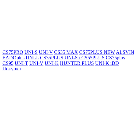
CS75PRO
UNI-S
UNI-V
CS35 MAX
CS75PLUS NEW
ALSVIN
EADOplus
UNI-L
CS35PLUS
UNI-S / CS55PLUS
CS75plus
CS95
UNI-T
UNI-V
UNI-K
HUNTER PLUS
UNI-K iDD
Покупка