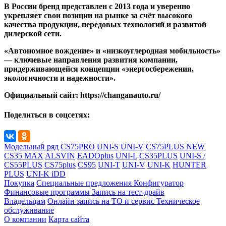
В России бренд представлен с 2013 года и уверенно
укрепляет свои позиции на рынке за счёт высокого
качества продукции, передовых технологий и развитой
дилерской сети.
«Автономное вождение» и «низкоуглеродная мобильность»
— ключевые направления развития компании,
придерживающейся концепции «энергосбережения,
экологичности и надежности».
Официальный сайт: https://changanauto.ru/
Поделиться в соцсетях:
Модельный ряд
CS75PRO
UNI-S
UNI-V
CS75PLUS NEW
CS35 MAX
ALSVIN
EADOplus
UNI-L
CS35PLUS
UNI-S /
CS55PLUS
CS75plus
CS95
UNI-T
UNI-V
UNI-K
HUNTER
PLUS
UNI-K iDD
Покупка
Специальные предложения
Конфигуратор
Финансовые программы
Запись на тест-драйв
Владельцам
Онлайн запись на ТО и сервис
Техническое
обслуживание
О компании
Карта сайта