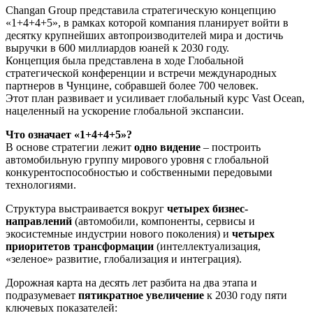
Changan Group представила стратегическую концепцию
«1+4+4+5», в рамках которой компания планирует войти в
десятку крупнейших автопроизводителей мира и достичь
выручки в 600 миллиардов юаней к 2030 году.
Концепция была представлена в ходе Глобальной
стратегической конференции и встречи международных
партнеров в Чунцине, собравшей более 700 человек.
Этот план развивает и усиливает глобальный курс Vast Ocean,
нацеленный на ускорение глобальной экспансии.
Что означает «1+4+4+5»?
В основе стратегии лежит
одно видение
– построить
автомобильную группу мирового уровня с глобальной
конкурентоспособностью и собственными передовыми
технологиями.
Структура выстраивается вокруг
четырех бизнес-
направлений
(автомобили, компоненты, сервисы и
экосистемные индустрии нового поколения) и
четырех
приоритетов трансформации
(интеллектуализация,
«зеленое» развитие, глобализация и интеграция).
Дорожная карта на десять лет разбита на два этапа и
подразумевает
пятикратное увеличение
к 2030 году пяти
ключевых показателей: