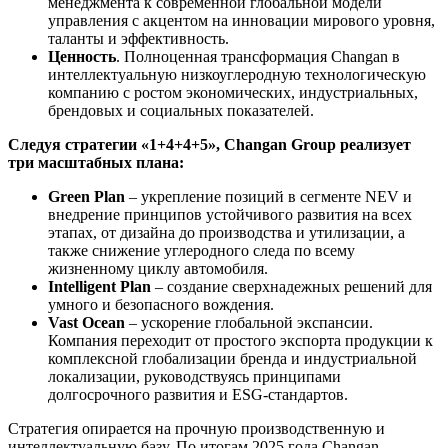
менеджмента к современной глобальной модели
управления с акцентом на инновации мирового уровня,
таланты и эффективность.
Ценность
. Полноценная трансформация Changan в
интеллектуальную низкоуглеродную технологическую
компанию с ростом экономических, индустриальных,
брендовых и социальных показателей.
Следуя стратегии «1+4+4+5», Changan Group реализует
три масштабных плана:
Green Plan
– укрепление позиций в сегменте NEV и
внедрение принципов устойчивого развития на всех
этапах, от дизайна до производства и утилизации, а
также снижение углеродного следа по всему
жизненному циклу автомобиля.
Intelligent Plan
– создание сверхнадежных решений для
умного и безопасного вождения.
Vast Ocean
– ускорение глобальной экспансии.
Компания переходит от простого экспорта продукции к
комплексной глобализации бренда и индустриальной
локализации, руководствуясь принципами
долгосрочного развития и ESG-стандартов.
Стратегия опирается на прочную производственную и
интеллектуальную базу. По итогам 2025 года Changan