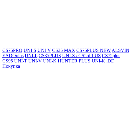
CS75PRO
UNI-S
UNI-V
CS35 MAX
CS75PLUS NEW
ALSVIN
EADOplus
UNI-L
CS35PLUS
UNI-S / CS55PLUS
CS75plus
CS95
UNI-T
UNI-V
UNI-K
HUNTER PLUS
UNI-K iDD
Покупка