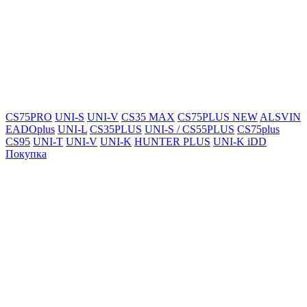
CS75PRO
UNI-S
UNI-V
CS35 MAX
CS75PLUS NEW
ALSVIN
EADOplus
UNI-L
CS35PLUS
UNI-S / CS55PLUS
CS75plus
CS95
UNI-T
UNI-V
UNI-K
HUNTER PLUS
UNI-K iDD
Покупка