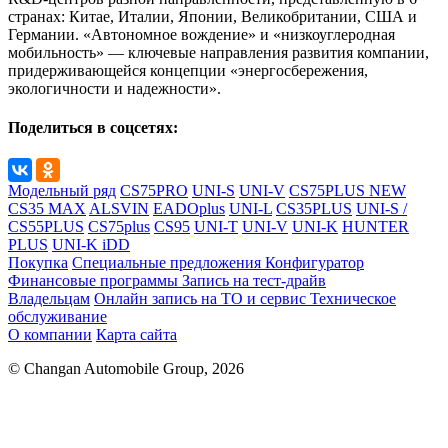
странах: Китае, Италии, Японии, Великобритании, США и
Германии. «Автономное вождение» и «низкоуглеродная
мобильность» — ключевые направления развития компании,
придерживающейся концепции «энергосбережения,
экологичности и надежности».
Поделиться в соцсетях:
Модельный ряд
CS75PRO
UNI-S
UNI-V
CS75PLUS NEW
CS35 MAX
ALSVIN
EADOplus
UNI-L
CS35PLUS
UNI-S /
CS55PLUS
CS75plus
CS95
UNI-T
UNI-V
UNI-K
HUNTER
PLUS
UNI-K iDD
Покупка
Специальные предложения
Конфигуратор
Финансовые программы
Запись на тест-драйв
Владельцам
Онлайн запись на ТО и сервис
Техническое
обслуживание
О компании
Карта сайта
© Changan Automobile Group, 2026