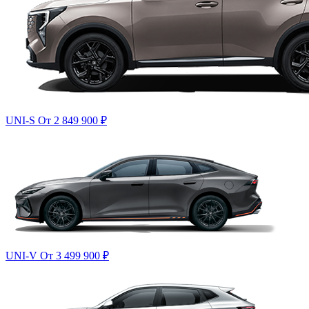
UNI-S
От 2 849 900
₽
UNI-V
От 3 499 900
₽