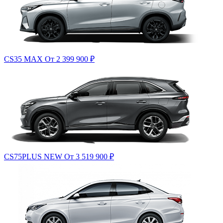
CS35 MAX
От 2 399 900
₽
CS75PLUS NEW
От 3 519 900
₽