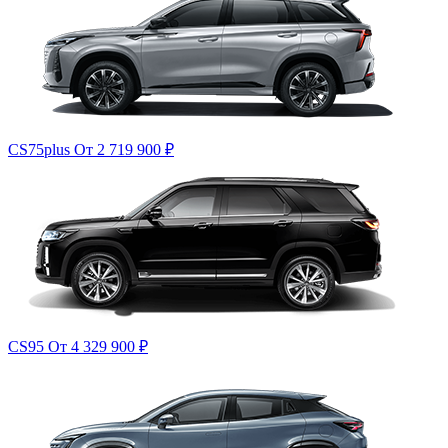
CS75plus
От 2 719 900
₽
CS95
От 4 329 900
₽