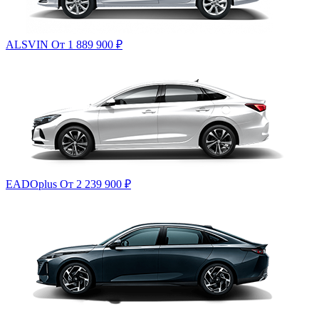
ALSVIN
От 1 889 900
₽
EADOplus
От 2 239 900
₽