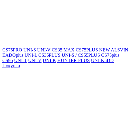
CS75PRO
UNI-S
UNI-V
CS35 MAX
CS75PLUS NEW
ALSVIN
EADOplus
UNI-L
CS35PLUS
UNI-S / CS55PLUS
CS75plus
CS95
UNI-T
UNI-V
UNI-K
HUNTER PLUS
UNI-K iDD
Покупка