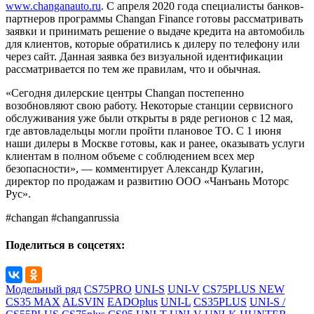
www.changanauto.ru
. С апреля 2020 года специалисты банков-
партнеров программы Changan Finance готовы рассматривать
заявки и принимать решение о выдаче кредита на автомобиль
для клиентов, которые обратились к дилеру по телефону или
через сайт. Данная заявка без визуальной идентификации
рассматривается по тем же правилам, что и обычная.
«Сегодня дилерские центры Changan постепенно
возобновляют свою работу. Некоторые станции сервисного
обслуживания уже были открыты в ряде регионов с 12 мая,
где автовладельцы могли пройти плановое ТО. С 1 июня
наши дилеры в Москве готовы, как и ранее, оказывать услуги
клиентам в полном объеме с соблюдением всех мер
безопасности», — комментирует Александр Кулагин,
директор по продажам и развитию ООО «Чанъань Моторс
Рус».
#changan #changanrussia
Поделиться в соцсетях:
Модельный ряд
CS75PRO
UNI-S
UNI-V
CS75PLUS NEW
CS35 MAX
ALSVIN
EADOplus
UNI-L
CS35PLUS
UNI-S /