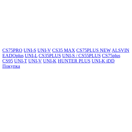
CS75PRO
UNI-S
UNI-V
CS35 MAX
CS75PLUS NEW
ALSVIN
EADOplus
UNI-L
CS35PLUS
UNI-S / CS55PLUS
CS75plus
CS95
UNI-T
UNI-V
UNI-K
HUNTER PLUS
UNI-K iDD
Покупка