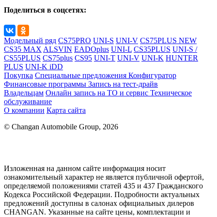
Поделиться в соцсетях:
Модельный ряд
CS75PRO
UNI-S
UNI-V
CS75PLUS NEW
CS35 MAX
ALSVIN
EADOplus
UNI-L
CS35PLUS
UNI-S /
CS55PLUS
CS75plus
CS95
UNI-T
UNI-V
UNI-K
HUNTER
PLUS
UNI-K iDD
Покупка
Специальные предложения
Конфигуратор
Финансовые программы
Запись на тест-драйв
Владельцам
Онлайн запись на ТО и сервис
Техническое
обслуживание
О компании
Карта сайта
© Changan Automobile Group, 2026
Изложенная на данном сайте информация носит
ознакомительный характер не является публичной офертой,
определяемой положениями статей 435 и 437 Гражданского
Кодекса Российской Федерации. Подробности актуальных
предложений доступны в салонах официальных дилеров
CHANGAN. Указанные на сайте цены, комплектации и