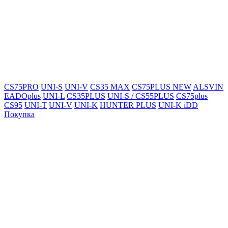
CS75PRO
UNI-S
UNI-V
CS35 MAX
CS75PLUS NEW
ALSVIN
EADOplus
UNI-L
CS35PLUS
UNI-S / CS55PLUS
CS75plus
CS95
UNI-T
UNI-V
UNI-K
HUNTER PLUS
UNI-K iDD
Покупка