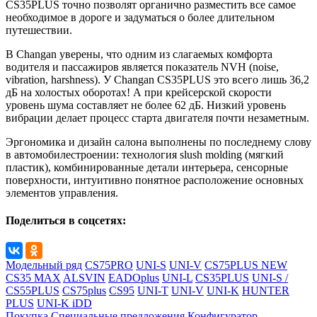
CS35PLUS точно позволят органично разместить все самое
необходимое в дороге и задуматься о более длительном
путешествии.
В Changan уверены, что одним из слагаемых комфорта
водителя и пассажиров является показатель NVH (noise,
vibration, harshness). У Changan CS35PLUS это всего лишь 36,2
дБ на холостых оборотах! А при крейсерской скорости
уровень шума составляет не более 62 дБ. Низкий уровень
вибрации делает процесс старта двигателя почти незаметным.
Эргономика и дизайн салона выполнены по последнему слову
в автомобилестроении: технология slush molding (мягкий
пластик), комбинированные детали интерьера, сенсорные
поверхности, интуитивно понятное расположение основных
элементов управления.
Поделиться в соцсетях:
Модельный ряд
CS75PRO
UNI-S
UNI-V
CS75PLUS NEW
CS35 MAX
ALSVIN
EADOplus
UNI-L
CS35PLUS
UNI-S /
CS55PLUS
CS75plus
CS95
UNI-T
UNI-V
UNI-K
HUNTER
PLUS
UNI-K iDD
Покупка
Специальные предложения
Конфигуратор