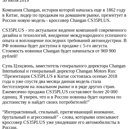
30 июля 2019
Компания Changan, история которой началась еще в 1862 году
в Китае, лидер по продажам на домашнем рынке, презентует в
России новую модель - кроссовер Changan CS35PLUS.
CS35PLUS - это актуальное видение компанией современного
дизайна и технологий, внедрение международного успешного
опыта и воплощение последних требований автоиндустрии. В
РФ новинка будет доступна в продаже с 5-го августа.
Стоимость новинки Changan будет начинаться от 969 900
рублей!
Сунь Цзэцзюнь, заместитель генерального директора Changan
International и генеральный директор Changan Motors Rus:
“Презентация CS35PLUS в Китае состоялась осенью 2018
года и уже спустя два месяца данная модель стала
бестселлером на локальном рынке и в ряде других стран.
Ежемесячно продажи CS35PLUS составляют более 20 000
единиц. Я уверен, что и в России новинка будет оценена по
достоинству и найдет своих потребителей!”
“Интерактивный, стильный, притягивающий внимание,
брутальный и агрессивный” - слова, которыми описывают
кроссовер CS35PLUS уже увидевшие его автомобилисты в
России.