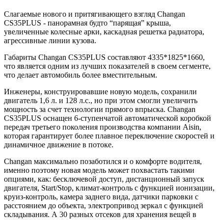
Слагаемые нового и притягивающего взгляд Changan
CS35PLUS - панорамная будто “парящая” крыша,
увеличенные колесные арки, каскадная решетка радиатора,
агрессивные линии кузова.
Габариты Changan CS35PLUS составляют 4335*1825*1660,
что является одним из лучших показателей в своем сегменте,
что делает автомобиль более вместительным.
Инженеры, конструировавшие новую модель, сохранили
двигатель 1,6 л. и 128 л.с., но при этом смогли увеличить
мощность за счет технологии прямого впрыска. Changan
CS35PLUS оснащен 6-ступенчатой автоматической коробкой
передач третьего поколения производства компании Aisin,
которая гарантирует более плавное переключение скоростей и
динамичное движение в потоке.
Changan максимально позаботился и о комфорте водителя,
именно поэтому новая модель может похвастать такими
опциями, как: бесключевой доступ, дистанционный запуск
двигателя, Start/Stop, климат-контроль с функцией ионизации,
круиз-контроль, камера заднего вида, датчики парковки с
расстоянием до объекта, электропривод зеркал с функцией
складывания. А 30 разных отсеков для хранения вещей в