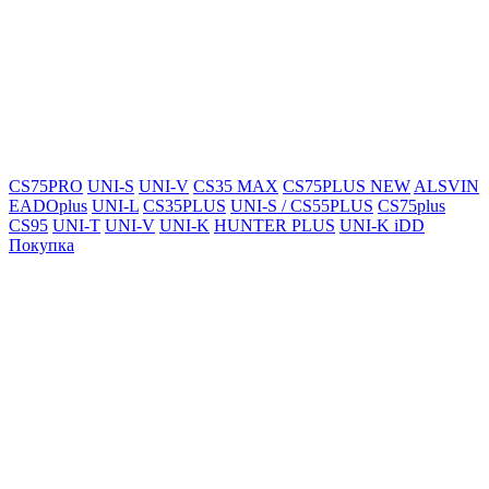
CS75PRO
UNI-S
UNI-V
CS35 MAX
CS75PLUS NEW
ALSVIN
EADOplus
UNI-L
CS35PLUS
UNI-S / CS55PLUS
CS75plus
CS95
UNI-T
UNI-V
UNI-K
HUNTER PLUS
UNI-K iDD
Покупка