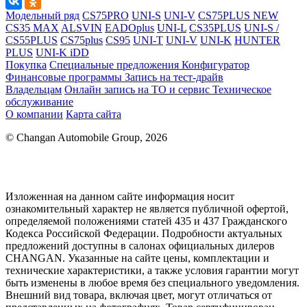
Модельный ряд
CS75PRO
UNI-S
UNI-V
CS75PLUS NEW
CS35 MAX
ALSVIN
EADOplus
UNI-L
CS35PLUS
UNI-S /
CS55PLUS
CS75plus
CS95
UNI-T
UNI-V
UNI-K
HUNTER
PLUS
UNI-K iDD
Покупка
Специальные предложения
Конфигуратор
Финансовые программы
Запись на тест-драйв
Владельцам
Онлайн запись на ТО и сервис
Техническое
обслуживание
О компании
Карта сайта
© Changan Automobile Group, 2026
Изложенная на данном сайте информация носит
ознакомительный характер не является публичной офертой,
определяемой положениями статей 435 и 437 Гражданского
Кодекса Российской Федерации. Подробности актуальных
предложений доступны в салонах официальных дилеров
CHANGAN. Указанные на сайте цены, комплектации и
технические характеристики, а также условия гарантии могут
быть изменены в любое время без специального уведомления.
Внешний вид товара, включая цвет, могут отличаться от