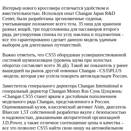
Интерьер нового кроссовера отличается удобством и
вместительностью. Используя опыт Changan Japan R&D
Center, были разработаны эргономичные сиденья,
учитывающие положение всего тела. 35 ниш для хранения
разных вещей, три подголовника для пассажиров второго
ряда, регулируемая спинка по углу наклона и подлокотник -
все это гарантированно сделает данную модель удачным
выбором для длительных путешествий.
Важно отметить, что CS55 оборудован усовершенствованной
системой шумоизоляции (уровень шума при холостых
оборотах составляет всего 36 дБ). Такой же показатель у ранее
вышедшей на рынок другой новинки Changan - CS35PLUS
-модели, которая уже успела покорить автовладельцев России.
Заместитель генерального директора Changan International и
генеральный директор Changan Motors Rus Сунь Цзэцзюнь:
«Changan CS55 станет ярким и достойным пополнением
модельного ряда Changan, представленного в России.
Оцинкованный кузов, классический автомат Aisin, двигатель
Bluecore 1,5T собственной разработки вкупе с безопасностью
и надежностью, доказанными авторитетной организацией
J.D.Power, а также отличное соотношение цены и качества –
все это позволит CS55 найти свою нишу на автомобильном