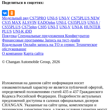
Поделиться в соцсетях:
Модельный ряд
CS75PRO
UNI-S
UNI-V
CS75PLUS NEW
CS35 MAX
ALSVIN
EADOplus
UNI-L
CS35PLUS
UNI-S /
CS55PLUS
CS75plus
CS95
UNI-T
UNI-V
UNI-K
HUNTER
PLUS
UNI-K iDD
Покупка
Специальные предложения
Конфигуратор
Финансовые программы
Запись на тест-драйв
Владельцам
Онлайн запись на ТО и сервис
Техническое
обслуживание
О компании
Карта сайта
© Changan Automobile Group, 2026
Изложенная на данном сайте информация носит
ознакомительный характер не является публичной офертой,
определяемой положениями статей 435 и 437 Гражданского
Кодекса Российской Федерации. Подробности актуальных
предложений доступны в салонах официальных дилеров
CHANGAN. Указанные на сайте цены, комплектации и
технические характеристики, а также условия гарантии могут