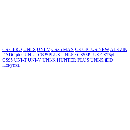
CS75PRO
UNI-S
UNI-V
CS35 MAX
CS75PLUS NEW
ALSVIN
EADOplus
UNI-L
CS35PLUS
UNI-S / CS55PLUS
CS75plus
CS95
UNI-T
UNI-V
UNI-K
HUNTER PLUS
UNI-K iDD
Покупка