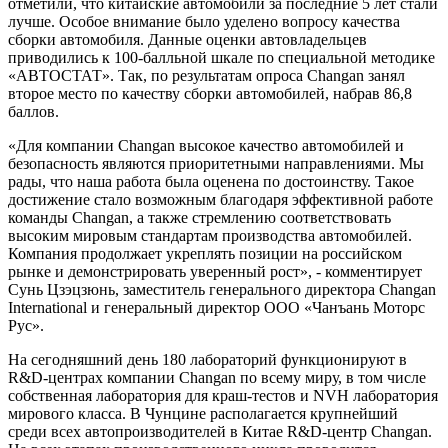
отметили, что китайские автомобили за последние 5 лет стали
лучше. Особое внимание было уделено вопросу качества
сборки автомобиля. Данные оценки автовладельцев
приводились к 100-балльной шкале по специальной методике
«АВТОСТАТ». Так, по результатам опроса Changan занял
второе место по качеству сборки автомобилей, набрав 86,8
баллов.
«Для компании Changan высокое качество автомобилей и
безопасность являются приоритетными направлениями. Мы
рады, что наша работа была оценена по достоинству. Такое
достижение стало возможным благодаря эффективной работе
команды Changan, а также стремлению соответствовать
высоким мировым стандартам производства автомобилей.
Компания продолжает укреплять позиции на российском
рынке и демонстрировать уверенный рост», - комментирует
Сунь Цзэцзюнь, заместитель генерального директора Changan
International и генеральный директор ООО «Чанъань Моторс
Рус».
На сегодняшний день 180 лабораторий функционируют в
R&D-центрах компании Changan по всему миру, в том числе
собственная лаборатория для краш-тестов и NVH лаборатория
мирового класса. В Чунцине располагается крупнейший
среди всех автопроизводителей в Китае R&D-центр Changan.