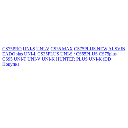
CS75PRO
UNI-S
UNI-V
CS35 MAX
CS75PLUS NEW
ALSVIN
EADOplus
UNI-L
CS35PLUS
UNI-S / CS55PLUS
CS75plus
CS95
UNI-T
UNI-V
UNI-K
HUNTER PLUS
UNI-K iDD
Покупка