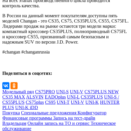
На всех этапах производственного цикла проводится
контроль качества.
В России на данный момент покупателям доступны пять
моделей Changan - это CS35, CS75, CS35PLUS, CS55, CS75FL.
Лидерами продаж на рынке остаются три модели марки:
компактный кроссовер CS35PLUS, полноприводный CS75FL
и кроссовер CS55, признанный самым безопасным и
надежным SUV по версии J.D. Power.
#changan #changanrussia
Поделиться в соцсетях:
Модельный ряд
CS75PRO
UNI-S
UNI-V
CS75PLUS NEW
CS35 MAX
ALSVIN
EADOplus
UNI-L
CS35PLUS
UNI-S /
CS55PLUS
CS75plus
CS95
UNI-T
UNI-V
UNI-K
HUNTER
PLUS
UNI-K iDD
Покупка
Специальные предложения
Конфигуратор
Финансовые программы
Запись на тест-драйв
Владельцам
Онлайн запись на ТО и сервис
Техническое
обслуживание