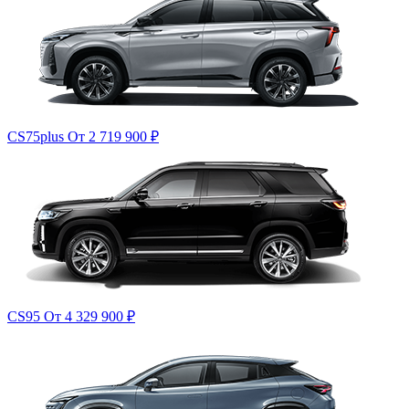
CS75plus
От 2 719 900
₽
CS95
От 4 329 900
₽