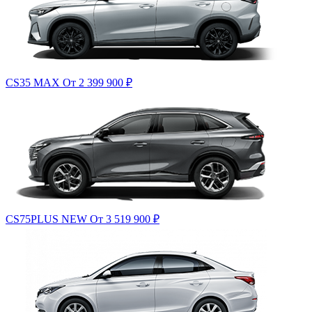
CS35 MAX
От 2 399 900
₽
CS75PLUS NEW
От 3 519 900
₽