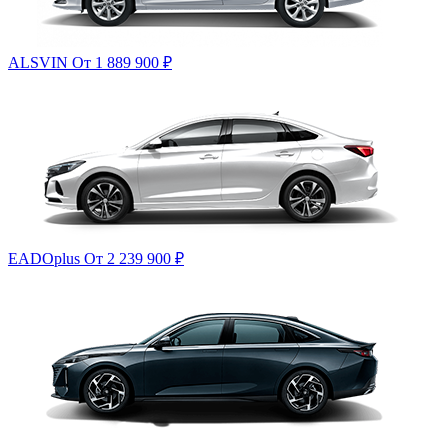
ALSVIN
От 1 889 900
₽
EADOplus
От 2 239 900
₽