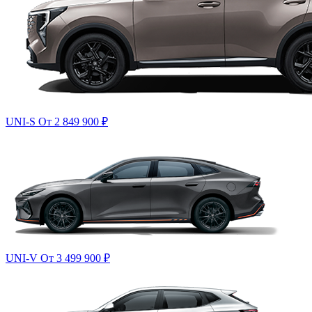
UNI-S
От 2 849 900
₽
UNI-V
От 3 499 900
₽