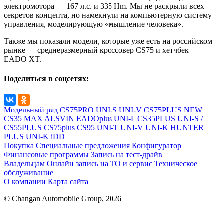
электромотора — 167 л.с. и 335 Hm. Мы не раскрыли всех
секретов концепта, но намекнули на компьютерную систему
управления, моделирующую «мышление человека».
Также мы показали модели, которые уже есть на российском
рынке — среднеразмерный кроссовер CS75 и хетчбек
EADO XT.
Поделиться в соцсетях:
Модельный ряд
CS75PRO
UNI-S
UNI-V
CS75PLUS NEW
CS35 MAX
ALSVIN
EADOplus
UNI-L
CS35PLUS
UNI-S /
CS55PLUS
CS75plus
CS95
UNI-T
UNI-V
UNI-K
HUNTER
PLUS
UNI-K iDD
Покупка
Специальные предложения
Конфигуратор
Финансовые программы
Запись на тест-драйв
Владельцам
Онлайн запись на ТО и сервис
Техническое
обслуживание
О компании
Карта сайта
© Changan Automobile Group, 2026