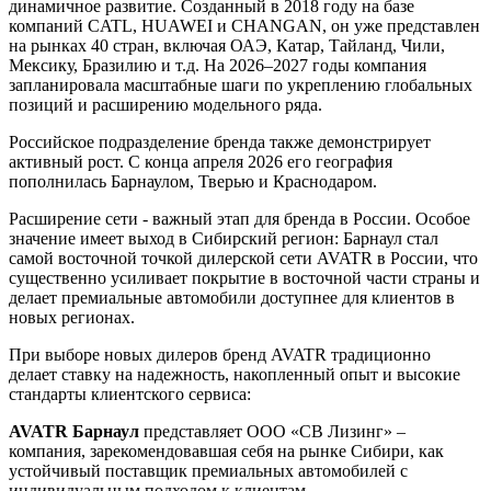
динамичное развитие. Созданный в 2018 году на базе
компаний CATL, HUAWEI и CHANGAN, он уже представлен
на рынках 40 стран, включая ОАЭ, Катар, Тайланд, Чили,
Мексику, Бразилию и т.д. На 2026–2027 годы компания
запланировала масштабные шаги по укреплению глобальных
позиций и расширению модельного ряда.
Российское подразделение бренда также демонстрирует
активный рост. С конца апреля 2026 его география
пополнилась Барнаулом, Тверью и Краснодаром.
Расширение сети - важный этап для бренда в России. Особое
значение имеет выход в Сибирский регион: Барнаул стал
самой восточной точкой дилерской сети AVATR в России, что
существенно усиливает покрытие в восточной части страны и
делает премиальные автомобили доступнее для клиентов в
новых регионах.
При выборе новых дилеров бренд AVATR традиционно
делает ставку на надежность, накопленный опыт и высокие
стандарты клиентского сервиса:
AVATR Барнаул
представляет ООО «СВ Лизинг» –
компания, зарекомендовавшая себя на рынке Сибири, как
устойчивый поставщик премиальных автомобилей с
индивидуальным подходом к клиентам.