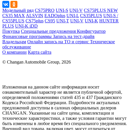
Модельный ряд
CS75PRO
UNI-S
UNI-V
CS75PLUS NEW
CS35 MAX
ALSVIN
EADOplus
UNI-L
CS35PLUS
UNI-S /
CS55PLUS
CS75plus
CS95
UNI-T
UNI-V
UNI-K
HUNTER
PLUS
UNI-K iDD
Покупка
Специальные предложения
Конфигуратор
Финансовые программы
Запись на тест-драйв
Владельцам
Онлайн запись на ТО и сервис
Техническое
обслуживание
О компании
Карта сайта
© Changan Automobile Group, 2026
Изложенная на данном сайте информация носит
ознакомительный характер не является публичной офертой,
определяемой положениями статей 435 и 437 Гражданского
Кодекса Российской Федерации. Подробности актуальных
предложений доступны в салонах официальных дилеров
CHANGAN. Указанные на сайте цены, комплектации и
технические характеристики, а также условия гарантии могут
быть изменены в любое время без специального уведомления.
Внешний вид товара, включая цвет, могут отличаться от