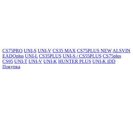
CS75PRO
UNI-S
UNI-V
CS35 MAX
CS75PLUS NEW
ALSVIN
EADOplus
UNI-L
CS35PLUS
UNI-S / CS55PLUS
CS75plus
CS95
UNI-T
UNI-V
UNI-K
HUNTER PLUS
UNI-K iDD
Покупка