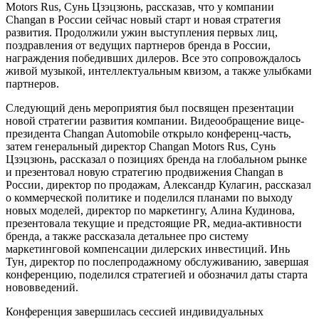
Motors Rus, Сунь Цзэцзюнь, рассказав, что у компании
Changan в России сейчас новый старт и новая стратегия
развития. Продолжили ужин выступления первых лиц,
поздравления от ведущих партнеров бренда в России,
награждения победивших дилеров. Все это сопровождалось
живой музыкой, интеллектуальным квизом, а также улыбками
партнеров.
Следующий день мероприятия был посвящен презентации
новой стратегии развития компании. Видеообращение вице-
президента Changan Automobile открыло конференц-часть,
затем генеральный директор Changan Motors Rus, Сунь
Цзэцзюнь, рассказал о позициях бренда на глобальном рынке
и презентовал новую стратегию продвижения Changan в
России, директор по продажам, Александр Кулагин, рассказал
о коммерческой политике и поделился планами по выходу
новых моделей, директор по маркетингу, Алина Кудинова,
презентовала текущие и предстоящие PR, медиа-активности
бренда, а также рассказала детальнее про систему
маркетинговой компенсации дилерских инвестиций. Инь
Тун, директор по послепродажному обслуживанию, завершая
конференцию, поделился стратегией и обозначил даты старта
нововведений.
Конференция завершилась сессией индивидуальных