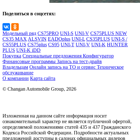
Поделиться в соцсетях:
Модельный ряд
CS75PRO
UNI-S
UNI-V
CS75PLUS NEW
CS35 MAX
ALSVIN
EADOplus
UNI-L
CS35PLUS
UNI-S /
CS55PLUS
CS75plus
CS95
UNI-T
UNI-V
UNI-K
HUNTER
PLUS
UNI-K iDD
Покупка
Специальные предложения
Конфигуратор
Финансовые программы
Запись на тест-драйв
Владельцам
Онлайн запись на ТО и сервис
Техническое
обслуживание
О компании
Карта сайта
© Changan Automobile Group, 2026
Изложенная на данном сайте информация носит
ознакомительный характер не является публичной офертой,
определяемой положениями статей 435 и 437 Гражданского
Кодекса Российской Федерации. Подробности актуальных
предложений доступны в салонах официальных дилеров