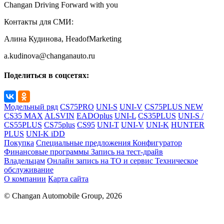
Changan Driving Forward with you
Контакты для СМИ:
Алина Кудинова, HeadofMarketing
a.kudinova@changanauto.ru
Поделиться в соцсетях:
Модельный ряд
CS75PRO
UNI-S
UNI-V
CS75PLUS NEW
CS35 MAX
ALSVIN
EADOplus
UNI-L
CS35PLUS
UNI-S /
CS55PLUS
CS75plus
CS95
UNI-T
UNI-V
UNI-K
HUNTER
PLUS
UNI-K iDD
Покупка
Специальные предложения
Конфигуратор
Финансовые программы
Запись на тест-драйв
Владельцам
Онлайн запись на ТО и сервис
Техническое
обслуживание
О компании
Карта сайта
© Changan Automobile Group, 2026