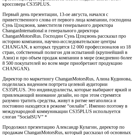
кроссовера CS35PLUS.
Первый день презентации, 13-ое августа, начался с
приветственного слова от первого лица компании, господина
Сунь Цзэцзюня, заместителя генерального директора
ChanganInternational и генерального директора
ChanganMotorsRus. Господин Сунь Цзэцзюнь рассказал про
историю компании, научно-исследовательские центры
CHANGAN, в которых трудятся 12 000 профессионалов из 18
стран, собственный полигон для испытаний (крупнейший в
Азии) и про объем продаж компании в мире (ежедневно более
8 500 покупателей во всем мире приобретают продукцию
CHANGAN).
Директор по маркетингу ChanganMotorsRus, Алина Кудинова,
поделилась видением портрета целевой аудитории
CS35PLUS. Это индивидуалисты, которые выбирают яркий и
привлекающий внимание дизайн, но при этом стремятся
разумно тратить средства, живут в ритме мегаполиса и
постоянно находятся в режиме “онлайн”. Именно поэтому в
международной коммуникации CS35PLUS используется
слоган “SocialSUV” *
Продолжил презентацию Александр Кулагин, директор по
продажам ChanganMotorsRus, который рассказал об основных