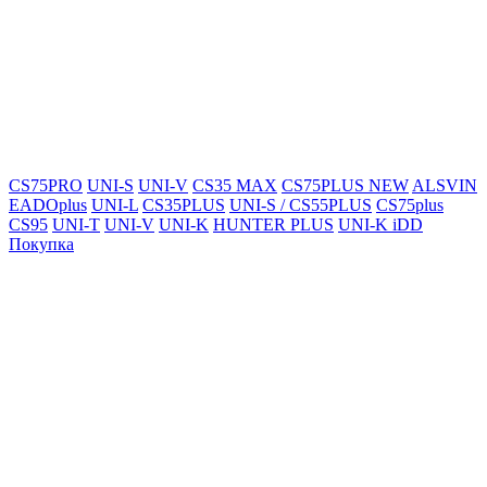
CS75PRO
UNI-S
UNI-V
CS35 MAX
CS75PLUS NEW
ALSVIN
EADOplus
UNI-L
CS35PLUS
UNI-S / CS55PLUS
CS75plus
CS95
UNI-T
UNI-V
UNI-K
HUNTER PLUS
UNI-K iDD
Покупка