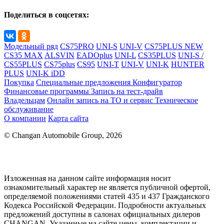
Поделиться в соцсетях:
Модельный ряд
CS75PRO
UNI-S
UNI-V
CS75PLUS NEW
CS35 MAX
ALSVIN
EADOplus
UNI-L
CS35PLUS
UNI-S /
CS55PLUS
CS75plus
CS95
UNI-T
UNI-V
UNI-K
HUNTER
PLUS
UNI-K iDD
Покупка
Специальные предложения
Конфигуратор
Финансовые программы
Запись на тест-драйв
Владельцам
Онлайн запись на ТО и сервис
Техническое
обслуживание
О компании
Карта сайта
© Changan Automobile Group, 2026
Изложенная на данном сайте информация носит
ознакомительный характер не является публичной офертой,
определяемой положениями статей 435 и 437 Гражданского
Кодекса Российской Федерации. Подробности актуальных
предложений доступны в салонах официальных дилеров
CHANGAN. Указанные на сайте цены, комплектации и