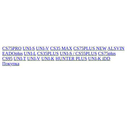
CS75PRO
UNI-S
UNI-V
CS35 MAX
CS75PLUS NEW
ALSVIN
EADOplus
UNI-L
CS35PLUS
UNI-S / CS55PLUS
CS75plus
CS95
UNI-T
UNI-V
UNI-K
HUNTER PLUS
UNI-K iDD
Покупка