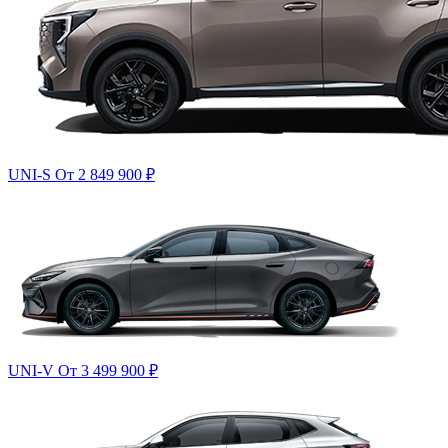
UNI-S
От 2 849 900
₽
UNI-V
От 3 499 900
₽