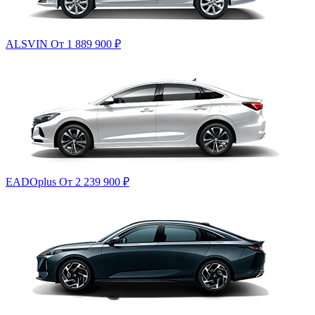
ALSVIN
От 1 889 900
₽
EADOplus
От 2 239 900
₽