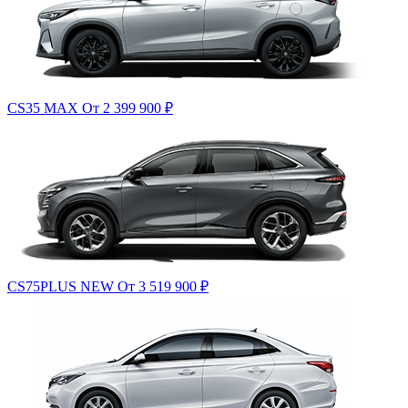
CS35 MAX
От 2 399 900
₽
CS75PLUS NEW
От 3 519 900
₽