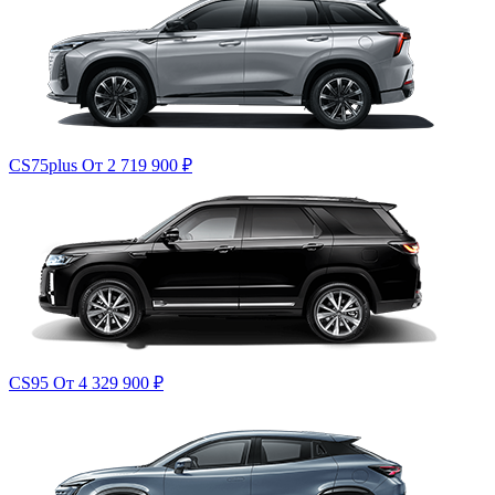
CS75plus
От 2 719 900
₽
CS95
От 4 329 900
₽