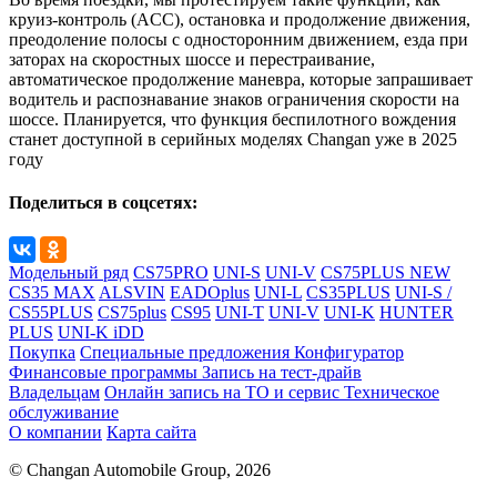
круиз-контроль (ACC), остановка и продолжение движения,
преодоление полосы с односторонним движением, езда при
заторах на скоростных шоссе и перестраивание,
автоматическое продолжение маневра, которые запрашивает
водитель и распознавание знаков ограничения скорости на
шоссе. Планируется, что функция беспилотного вождения
станет доступной в серийных моделях Changan уже в 2025
году
Поделиться в соцсетях:
Модельный ряд
CS75PRO
UNI-S
UNI-V
CS75PLUS NEW
CS35 MAX
ALSVIN
EADOplus
UNI-L
CS35PLUS
UNI-S /
CS55PLUS
CS75plus
CS95
UNI-T
UNI-V
UNI-K
HUNTER
PLUS
UNI-K iDD
Покупка
Специальные предложения
Конфигуратор
Финансовые программы
Запись на тест-драйв
Владельцам
Онлайн запись на ТО и сервис
Техническое
обслуживание
О компании
Карта сайта
© Changan Automobile Group, 2026