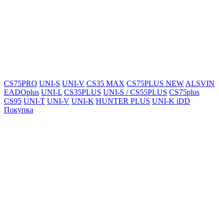
CS75PRO
UNI-S
UNI-V
CS35 MAX
CS75PLUS NEW
ALSVIN
EADOplus
UNI-L
CS35PLUS
UNI-S / CS55PLUS
CS75plus
CS95
UNI-T
UNI-V
UNI-K
HUNTER PLUS
UNI-K iDD
Покупка