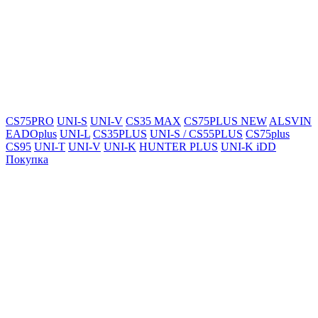
CS75PRO
UNI-S
UNI-V
CS35 MAX
CS75PLUS NEW
ALSVIN
EADOplus
UNI-L
CS35PLUS
UNI-S / CS55PLUS
CS75plus
CS95
UNI-T
UNI-V
UNI-K
HUNTER PLUS
UNI-K iDD
Покупка