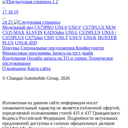
1
2
...
17
18
19
...
24
25
Модельный ряд
CS75PRO
UNI-S
UNI-V
CS75PLUS NEW
CS35 MAX
ALSVIN
EADOplus
UNI-L
CS35PLUS
UNI-S /
CS55PLUS
CS75plus
CS95
UNI-T
UNI-V
UNI-K
HUNTER
PLUS
UNI-K iDD
Покупка
Специальные предложения
Конфигуратор
Финансовые программы
Запись на тест-драйв
Владельцам
Онлайн запись на ТО и сервис
Техническое
обслуживание
О компании
Карта сайта
© Changan Automobile Group, 2026
Изложенная на данном сайте информация носит
ознакомительный характер не является публичной офертой,
определяемой положениями статей 435 и 437 Гражданского
Кодекса Российской Федерации. Подробности актуальных
предложений доступны в салонах официальных дилеров